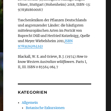
Ulmer, Stuttgart (Hohenheim) 2018, ISBN-13:
9783818600167
Taschenlexikon der Pflanzen Deutschlands
und angrenzender Länder: die häufigsten
mitteleuropäischen Arten im Porträt von
Ruprecht Düll und Herfried Kutzelnigg, Quelle
und Meyer Wiebelsheim 2011,
ISBN
9783494014241
Blackall, W. E. and Grieve, B. J. (1974)
How to
know Western Australian wildflowers
. Parts I,
II, III. ISBN 0 85564 084 7
KATEGORIEN
Allgemein
Botanische Exkursionen