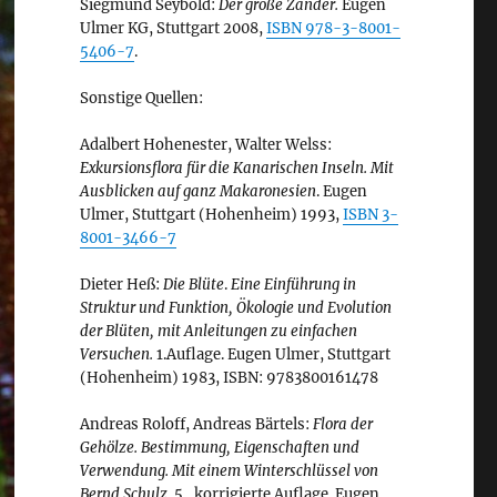
Siegmund Seybold:
Der große Zander.
Eugen
Ulmer KG, Stuttgart 2008,
ISBN 978-3-8001-
5406-7
.
Sonstige Quellen:
Adalbert Hohenester, Walter Welss:
Exkursionsflora für die Kanarischen Inseln. Mit
Ausblicken auf ganz Makaronesien
. Eugen
Ulmer, Stuttgart (Hohenheim) 1993,
ISBN 3-
8001-3466-7
Dieter Heß:
Die Blüte
.
Eine Einführung in
Struktur und Funktion, Ökologie und Evolution
der Blüten, mit Anleitungen zu einfachen
Versuchen.
1.Auflage. Eugen Ulmer, Stuttgart
(Hohenheim) 1983, ISBN: 9783800161478
Andreas Roloff, Andreas Bärtels:
Flora der
Gehölze. Bestimmung, Eigenschaften und
Verwendung. Mit einem Winterschlüssel von
Bernd Schulz.
5., korrigierte Auflage. Eugen