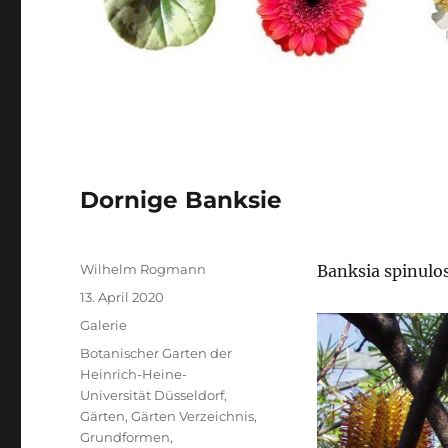
Dornige Banksie
Autor
Wilhelm Rogmann
Banksia spinulo
Veröffentlicht
13. April 2020
am
Format
Galerie
Kategorien
Botanischer Garten der
Heinrich-Heine-
Universität Düsseldorf
,
Gärten
,
Gärten Verzeichnis
,
Grundformen
,