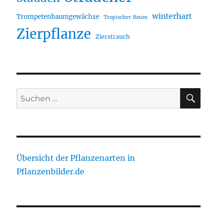
winterhart
Trompetenbaumgewächse
Tropischer Baum
Zierpflanze
Zierstrauch
SU
Suche
nach:
Übersicht der Pflanzenarten in
Pflanzenbilder.de