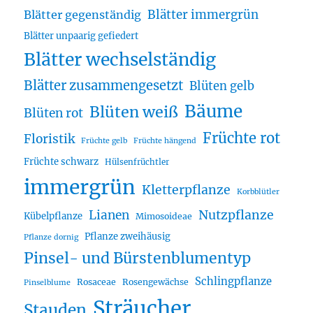
Blätter immergrün
Blätter gegenständig
Blätter unpaarig gefiedert
Blätter wechselständig
Blätter zusammengesetzt
Blüten gelb
Bäume
Blüten weiß
Blüten rot
Früchte rot
Floristik
Früchte gelb
Früchte hängend
Früchte schwarz
Hülsenfrüchtler
immergrün
Kletterpflanze
Korbblütler
Lianen
Nutzpflanze
Kübelpflanze
Mimosoideae
Pflanze zweihäusig
Pflanze dornig
Pinsel- und Bürstenblumentyp
Schlingpflanze
Rosaceae
Rosengewächse
Pinselblume
Sträucher
Stauden