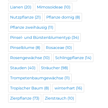
Lianen
(20)
Mimosoideae
(10)
Nutzpflanze
(21)
Pflanze dornig
(8)
Pflanze zweihäusig
(11)
Pinsel- und Bürstenblumentyp
(34)
Pinselblume
(8)
Rosaceae
(10)
Rosengewächse
(10)
Schlingpflanze
(14)
Stauden
(40)
Sträucher
(98)
Trompetenbaumgewächse
(11)
Tropischer Baum
(8)
winterhart
(16)
Zierpflanze
(73)
Zierstrauch
(10)