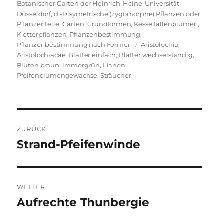
am
Botanischer Garten der Heinrich-Heine-Universität
Düsseldorf
,
d.-Disymetrische (zygomorphe) Pflanzen oder
Pflanzenteile
,
Gärten
,
Grundformen
,
Kesselfallenblumen
,
Kletterpflanzen
,
Pflanzenbestimmung
,
Schlagwörter
Pflanzenbestimmung nach Formen
Aristolochia
,
Aristolochiacae
,
Blätter einfach
,
Blätter wechselständig
,
Blüten braun
,
immergrün
,
Lianen
,
Pfeifenblumengewächse
,
Sträucher
Beitragsnavigation
ZURÜCK
Strand-Pfeifenwinde
Vorheriger
Beitrag:
WEITER
Aufrechte Thunbergie
Nächster
Beitrag: