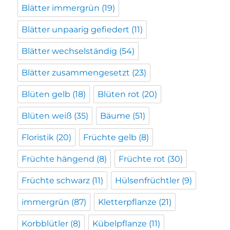
Blätter immergrün
(19)
Blätter unpaarig gefiedert
(11)
Blätter wechselständig
(54)
Blätter zusammengesetzt
(23)
Blüten gelb
(18)
Blüten rot
(20)
Blüten weiß
(35)
Bäume
(51)
Floristik
(20)
Früchte gelb
(8)
Früchte hängend
(8)
Früchte rot
(30)
Früchte schwarz
(11)
Hülsenfrüchtler
(9)
immergrün
(87)
Kletterpflanze
(21)
Korbblütler
(8)
Kübelpflanze
(11)