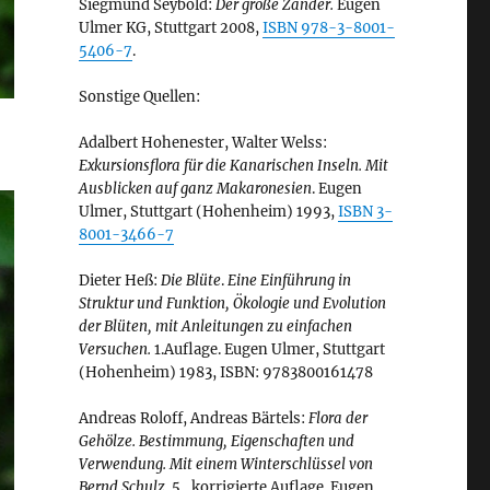
Siegmund Seybold:
Der große Zander.
Eugen
Ulmer KG, Stuttgart 2008,
ISBN 978-3-8001-
5406-7
.
Sonstige Quellen:
Adalbert Hohenester, Walter Welss:
Exkursionsflora für die Kanarischen Inseln. Mit
Ausblicken auf ganz Makaronesien
. Eugen
Ulmer, Stuttgart (Hohenheim) 1993,
ISBN 3-
8001-3466-7
Dieter Heß:
Die Blüte
.
Eine Einführung in
Struktur und Funktion, Ökologie und Evolution
der Blüten, mit Anleitungen zu einfachen
Versuchen.
1.Auflage. Eugen Ulmer, Stuttgart
(Hohenheim) 1983, ISBN: 9783800161478
Andreas Roloff, Andreas Bärtels:
Flora der
Gehölze. Bestimmung, Eigenschaften und
Verwendung. Mit einem Winterschlüssel von
Bernd Schulz.
5., korrigierte Auflage. Eugen