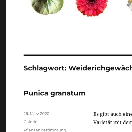
Schlagwort:
Weiderichgewäc
Punica granatum
Veröffentlicht
26. März 2020
Es gibt auch ein
am
Format
Galerie
Varietät mit de
Kategorien
Pflanzenbestimmung
,