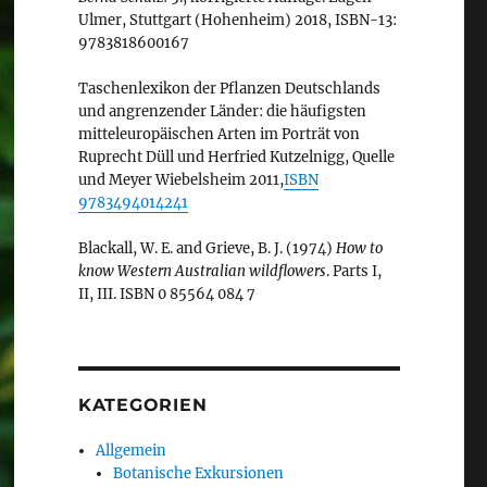
Ulmer, Stuttgart (Hohenheim) 2018, ISBN-13:
9783818600167
Taschenlexikon der Pflanzen Deutschlands
und angrenzender Länder: die häufigsten
mitteleuropäischen Arten im Porträt von
Ruprecht Düll und Herfried Kutzelnigg, Quelle
und Meyer Wiebelsheim 2011,
ISBN
9783494014241
Blackall, W. E. and Grieve, B. J. (1974)
How to
know Western Australian wildflowers
. Parts I,
II, III. ISBN 0 85564 084 7
KATEGORIEN
Allgemein
Botanische Exkursionen