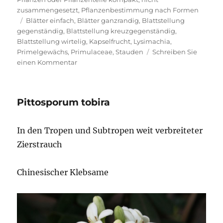
zusammengesetzt
,
Pflanzenbestimmung nach Formen
Schlagwörter
Blätter einfach
,
Blätter ganzrandig
,
Blattstellung
gegenständig
,
Blattstellung kreuzgegenständig
,
Blattstellung wirtelig
,
Kapselfrucht
,
Lysimachia
,
Primelgewächs
,
Primulaceae
,
Stauden
Schreiben Sie
zu
einen Kommentar
Gewöhnlicher
Gilbweiderich
Pittosporum tobira
In den Tropen und Subtropen weit verbreiteter
Zierstrauch
Chinesischer Klebsame