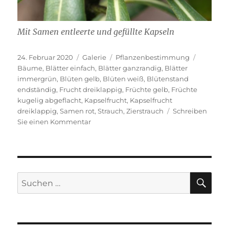
Mit Samen entleerte und gefüllte Kapseln
Veröffentlicht
Format
Kategorien
Schlagwö
24. Februar 2020
Galerie
Pflanzenbestimmung
am
Bäume
,
Blätter einfach
,
Blätter ganzrandig
,
Blätter
immergrün
,
Blüten gelb
,
Blüten weiß
,
Blütenstand
endständig
,
Frucht dreiklappig
,
Früchte gelb
,
Früchte
kugelig abgeflacht
,
Kapselfrucht
,
Kapselfrucht
dreiklappig
,
Samen rot
,
Strauch
,
Zierstrauch
Schreiben
zu
Sie einen Kommentar
Pittosporum
tobira
SU
Suche
nach: