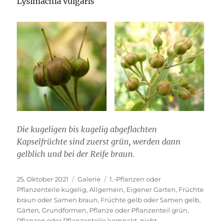
Lysimachia vulgaris
Die kugeligen bis kugelig abgeflachten
Kapselfrüchte sind zuerst grün, werden dann
gelblich und bei der Reife braun.
Veröffentlicht
Format
Kategorien
25. Oktober 2021
Galerie
1.-Pflanzen oder
am
Pflanzenteile kugelig
,
Allgemein
,
Eigener Garten
,
Früchte
braun oder Samen braun
,
Früchte gelb oder Samen gelb
,
Gärten
,
Grundformen
,
Pflanze oder Pflanzenteil grün
,
Pflanzen oder Pflanzenteile kompakt, nicht