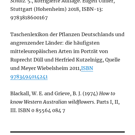
Schulz.
5., korrigierte Auflage. Eugen Ulmer,
Stuttgart (Hohenheim) 2018, ISBN-13:
9783818600167
Taschenlexikon der Pflanzen Deutschlands und
angrenzender Länder: die häufigsten
mitteleuropäischen Arten im Porträt von
Ruprecht Düll und Herfried Kutzelnigg, Quelle
und Meyer Wiebelsheim 2011,
ISBN
9783494014241
Blackall, W. E. and Grieve, B. J. (1974)
How to
know Western Australian wildflowers
. Parts I, II,
III. ISBN 0 85564 084 7