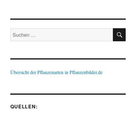
Schildförmiges
Fußblatt
SU
Suche
nach:
Übersicht der Pflanzenarten in Pflanzenbilder.de
QUELLEN: