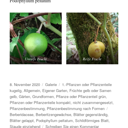
Podophyllum peltatum
Unreife Frucht
Reife Frucht
Veröffentlicht
Format
Kategorien
8. November 2020
Galerie
1.-Pflanzen oder Pflanzenteile
am
kugelig
,
Allgemein
,
Eigener Garten
,
Früchte gelb oder Samen
gelb
,
Gärten
,
Grundformen
,
Pflanze oder Pflanzenteil grün
,
Pflanzen oder Pflanzenteile kompakt, nicht zusammengesetzt
,
Schlagwört
Pflanzenbestimmung
,
Pflanzenbestimmung nach Formen
Berberidaceae
,
Berberitzengewächse
,
Blätter gegenständig
,
Blätter gelappt
,
Podophyllum peltatum
,
Schildförmiges Blatt
,
zu
Staude einziehend
Schreiben Sie einen Kommentar