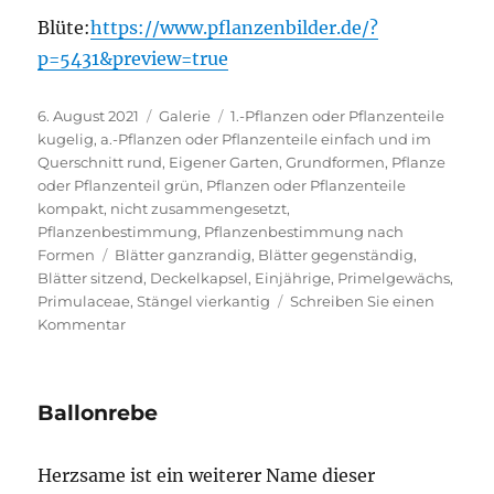
Blüte:
https://www.pflanzenbilder.de/?
p=5431&preview=true
Veröffentlicht
Format
Kategorien
6. August 2021
Galerie
1.-Pflanzen oder Pflanzenteile
am
kugelig
,
a.-Pflanzen oder Pflanzenteile einfach und im
Querschnitt rund
,
Eigener Garten
,
Grundformen
,
Pflanze
oder Pflanzenteil grün
,
Pflanzen oder Pflanzenteile
kompakt, nicht zusammengesetzt
,
Pflanzenbestimmung
,
Pflanzenbestimmung nach
Schlagwörter
Formen
Blätter ganzrandig
,
Blätter gegenständig
,
Blätter sitzend
,
Deckelkapsel
,
Einjährige
,
Primelgewächs
,
Primulaceae
,
Stängel vierkantig
Schreiben Sie einen
zu
Kommentar
Acker-
Gauchheil
Ballonrebe
Herzsame ist ein weiterer Name dieser