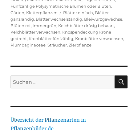
Fünfzählige Polysymetrische Blumen oder Blüten
,
Schlagwörter
Gärten
,
Kletterpflanzen
Blätter einfach
,
Blätter
ganzrandig
,
Blätter wechselständig
,
Bleiwurzgewächse
,
Blüten rot
,
immergrün
,
Kelchblätter drüsig behaart
,
Kelchblätter verwachsen
,
Knospendeckung Krone
gedreht
,
Kronblätter fünfzählig
,
Kronblätter verwachsen
,
Plumbaginaceae
,
Sträucher
,
Zierpflanze
SU
Suche
nach:
Übersicht der Pflanzenarten in
Pflanzenbilder.de