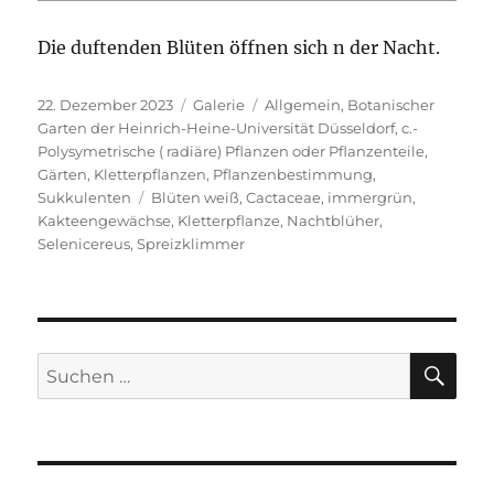
Die duftenden Blüten öffnen sich n der Nacht.
Veröffentlicht
Format
Kategorien
22. Dezember 2023
Galerie
Allgemein
,
Botanischer
am
Garten der Heinrich-Heine-Universität Düsseldorf
,
c.-
Polysymetrische ( radiäre) Pflanzen oder Pflanzenteile
,
Gärten
,
Kletterpflanzen
,
Pflanzenbestimmung
,
Schlagwörter
Sukkulenten
Blüten weiß
,
Cactaceae
,
immergrün
,
Kakteengewächse
,
Kletterpflanze
,
Nachtblüher
,
Selenicereus
,
Spreizklimmer
SU
Suche
nach: