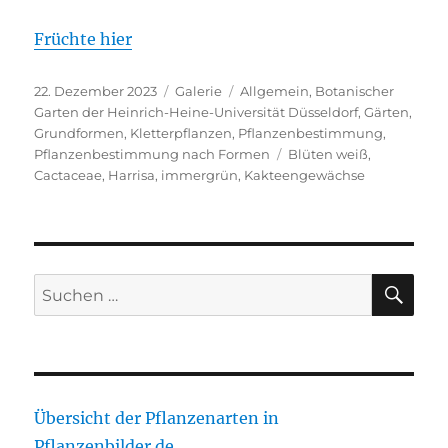
Früchte hier
Veröffentlicht
Format
Kategorien
22. Dezember 2023
Galerie
Allgemein
,
Botanischer
am
Garten der Heinrich-Heine-Universität Düsseldorf
,
Gärten
,
Grundformen
,
Kletterpflanzen
,
Pflanzenbestimmung
,
Schlagwörter
Pflanzenbestimmung nach Formen
Blüten weiß
,
Cactaceae
,
Harrisa
,
immergrün
,
Kakteengewächse
SU
Suche
nach:
Übersicht der Pflanzenarten in
Pflanzenbilder.de