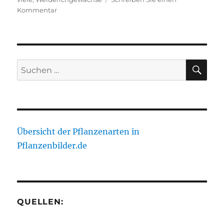
zu
Kommentar
Punica
granatum
SU
Suche
nach:
Übersicht der Pflanzenarten in
Pflanzenbilder.de
QUELLEN: