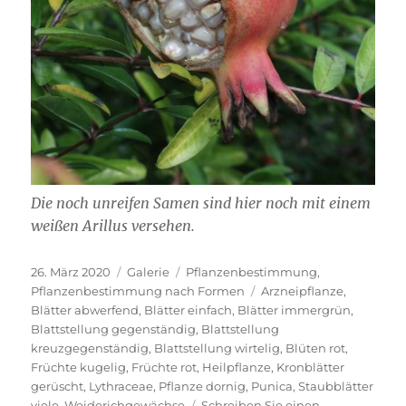
Die noch unreifen Samen sind hier noch mit einem
weißen Arillus versehen.
Veröffentlicht
Format
Kategorien
26. März 2020
Galerie
Pflanzenbestimmung
,
am
Schlagwörter
Pflanzenbestimmung nach Formen
Arzneipflanze
,
Blätter abwerfend
,
Blätter einfach
,
Blätter immergrün
,
Blattstellung gegenständig
,
Blattstellung
kreuzgegenständig
,
Blattstellung wirtelig
,
Blüten rot
,
Früchte kugelig
,
Früchte rot
,
Heilpflanze
,
Kronblätter
gerüscht
,
Lythraceae
,
Pflanze dornig
,
Punica
,
Staubblätter
viele
,
Weiderichgewächse
Schreiben Sie einen