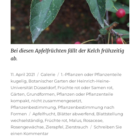
Bei diesen Apfelfrüchten fällt der Kelch frühzeitig
ab.
Veröffentlicht
Format
Kategorien
11. April 2021
Galerie
1.-Pflanzen oder Pflanzenteile
am
kugelig
,
Botanischer Garten der Heinrich-Heine-
Universität Düsseldorf
,
Früchte rot oder Samen rot
,
Gärten
,
Grundformen
,
Pflanzen oder Pflanzenteile
kompakt, nicht zusammengesetzt
,
Pflanzenbestimmung
,
Pflanzenbestimmung nach
Schlagwörter
Formen
Apfelfrucht
,
Blätter abwerfend
,
Blattstellung
wechselständig
,
Früchte rot
,
Malus
,
Rosaceae
,
Rosengewächse
,
Zierapfel
,
Zierstrauch
Schreiben Sie
zu
einen Kommentar
Sinomalus