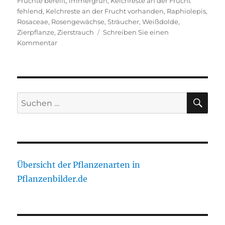
Früchte bereift
,
immergrün
,
Kelchreste an der Frucht
fehlend
,
Kelchreste an der Frucht vorhanden
,
Raphiolepis
,
Rosaceae
,
Rosengewächse
,
Sträucher
,
Weißdolde
,
Zierpflanze
,
Zierstrauch
Schreiben Sie einen
zu
Kommentar
Japanische
Weißdolde
SU
Suche
nach:
Übersicht der Pflanzenarten in
Pflanzenbilder.de