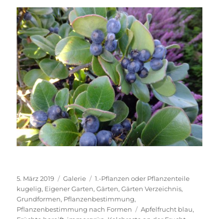
Veröffentlicht
Format
Kategorien
5. März 2019
Galerie
1.-Pflanzen oder Pflanzenteile
am
kugelig
,
Eigener Garten
,
Gärten
,
Gärten Verzeichnis
,
Grundformen
,
Pflanzenbestimmung
,
Schlagwörter
Pflanzenbestimmung nach Formen
Apfelfrucht blau
,