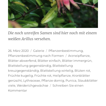
Die noch unreifen Samen sind hier noch mit einem
weißen Arillus versehen.
Veröffentlicht
Format
Kategorien
26. März 2020
Galerie
Pflanzenbestimmung
,
am
Schlagwörter
Pflanzenbestimmung nach Formen
Arzneipflanze
,
Blätter abwerfend
,
Blätter einfach
,
Blätter immergrün
,
Blattstellung gegenständig
,
Blattstellung
kreuzgegenständig
,
Blattstellung wirtelig
,
Blüten rot
,
Früchte kugelig
,
Früchte rot
,
Heilpflanze
,
Kronblätter
gerüscht
,
Lythraceae
,
Pflanze dornig
,
Punica
,
Staubblätter
viele
,
Weiderichgewächse
Schreiben Sie einen
zu
Kommentar
Punica
granatum