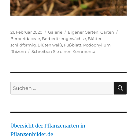
Veröffentlicht
Format
Kategorien
Schlagw
21. Februar 2020
Galerie
Eigener Garten
,
Gärten
am
Berberidaceae
,
Berberitzengewächse
,
Blätter
schildförmig
,
Blüten weiß
,
Fußblatt
,
Podophyllum
,
zu
Rhizom
Schreiben Sie einen Kommentar
Podophyllum
peltatum
SU
Suche
nach:
Übersicht der Pflanzenarten in
Pflanzenbilder.de