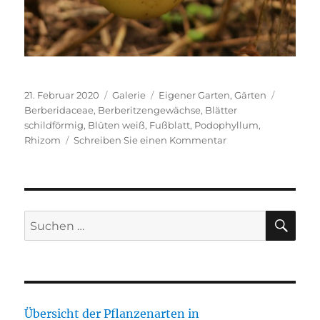
Veröffentlicht
Format
Kategorien
Schlagw
21. Februar 2020
Galerie
Eigener Garten
,
Gärten
am
Berberidaceae
,
Berberitzengewächse
,
Blätter
schildförmig
,
Blüten weiß
,
Fußblatt
,
Podophyllum
,
zu
Rhizom
Schreiben Sie einen Kommentar
Podophyllum
peltatum
SU
Suche
nach:
Übersicht der Pflanzenarten in