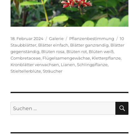
Veröffentlicht
Format
Kategorien
Schlagwö
18. Februar 2024
Galerie
Pflanzenbestimmung
10
am
Staubblätter
,
Blätter einfach
,
Blätter ganzrandig
,
Blätter
gegenständig
,
Blüten rosa
,
Blüten rot
,
Blüten weiß
,
Combretaceae
,
Flügelsamengewächse
,
Kletterpflanze
,
Kronblätter verwachsen
,
Lianen
,
Schlingpflanze
,
Stieltellerblüte
,
Sträucher
SU
Suche
nach: