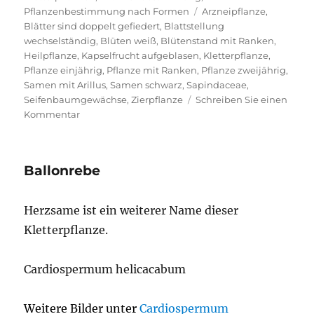
Schlagwörter
Pflanzenbestimmung nach Formen
Arzneipflanze
,
Blätter sind doppelt gefiedert
,
Blattstellung
wechselständig
,
Blüten weiß
,
Blütenstand mit Ranken
,
Heilpflanze
,
Kapselfrucht aufgeblasen
,
Kletterpflanze
,
Pflanze einjährig
,
Pflanze mit Ranken
,
Pflanze zweijährig
,
Samen mit Arillus
,
Samen schwarz
,
Sapindaceae
,
Seifenbaumgewächse
,
Zierpflanze
Schreiben Sie einen
zu
Kommentar
Cardiospermum
helicacabum
Ballonrebe
Herzsame ist ein weiterer Name dieser
Kletterpflanze.
Cardiospermum helicacabum
Weitere Bilder unter
Cardiospermum