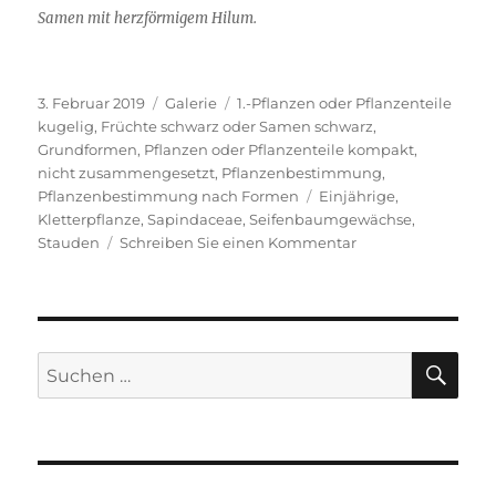
Samen mit herzförmigem Hilum.
Veröffentlicht
Format
Kategorien
3. Februar 2019
Galerie
1.-Pflanzen oder Pflanzenteile
am
kugelig
,
Früchte schwarz oder Samen schwarz
,
Grundformen
,
Pflanzen oder Pflanzenteile kompakt,
nicht zusammengesetzt
,
Pflanzenbestimmung
,
Schlagwörter
Pflanzenbestimmung nach Formen
Einjährige
,
Kletterpflanze
,
Sapindaceae
,
Seifenbaumgewächse
,
zu
Stauden
Schreiben Sie einen Kommentar
Ballonrebe
SU
Suche
nach: