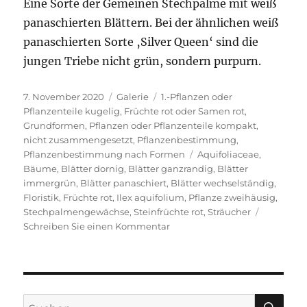
Eine Sorte der Gemeinen Stechpalme mit weiß
panaschierten Blättern. Bei der ähnlichen weiß
panaschierten Sorte ‚Silver Queen‘ sind die
jungen Triebe nicht grün, sondern purpurn.
Veröffentlicht
Format
Kategorien
7. November 2020
Galerie
1.-Pflanzen oder
am
Pflanzenteile kugelig
,
Früchte rot oder Samen rot
,
Grundformen
,
Pflanzen oder Pflanzenteile kompakt,
nicht zusammengesetzt
,
Pflanzenbestimmung
,
Schlagwörter
Pflanzenbestimmung nach Formen
Aquifoliaceae
,
Bäume
,
Blätter dornig
,
Blätter ganzrandig
,
Blätter
immergrün
,
Blätter panaschiert
,
Blätter wechselständig
,
Floristik
,
Früchte rot
,
Ilex aquifolium
,
Pflanze zweihäusig
,
Stechpalmengewächse
,
Steinfrüchte rot
,
Sträucher
zu
Schreiben Sie einen Kommentar
Weißbunte
Stechpalme
SU
Suche