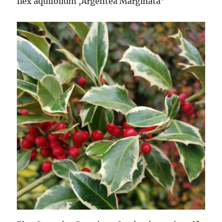
Ilex aquifolium ‚Argentea Marginata‘