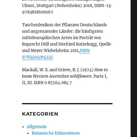
Ulmer, Stuttgart (Hohenheim) 2018, ISBN-13:
9783818600167
Taschenlexikon der Pflanzen Deutschlands
und angrenzender Länder: die häufigsten
mitteleuropäischen Arten im Porträt von
Ruprecht Düll und Herfried Kutzelnigg, Quelle
und Meyer Wiebelsheim 2011,
ISBN
9783494014241
Blackall, W. E. and Grieve, B. J. (1974)
How to
know Western Australian wildflowers
. Parts I,
II, III. ISBN 0 85564 084 7
KATEGORIEN
Allgemein
Botanische Exkursionen