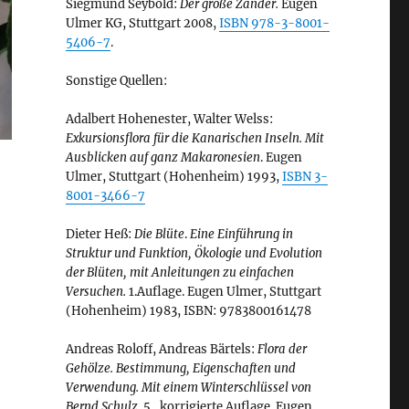
Siegmund Seybold:
Der große Zander.
Eugen
Ulmer KG, Stuttgart 2008,
ISBN 978-3-8001-
5406-7
.
Sonstige Quellen:
Adalbert Hohenester, Walter Welss:
Exkursionsflora für die Kanarischen Inseln. Mit
Ausblicken auf ganz Makaronesien
. Eugen
Ulmer, Stuttgart (Hohenheim) 1993,
ISBN 3-
8001-3466-7
Dieter Heß:
Die Blüte
.
Eine Einführung in
Struktur und Funktion, Ökologie und Evolution
der Blüten, mit Anleitungen zu einfachen
Versuchen.
1.Auflage. Eugen Ulmer, Stuttgart
(Hohenheim) 1983, ISBN: 9783800161478
Andreas Roloff, Andreas Bärtels:
Flora der
Gehölze. Bestimmung, Eigenschaften und
Verwendung. Mit einem Winterschlüssel von
Bernd Schulz.
5., korrigierte Auflage. Eugen