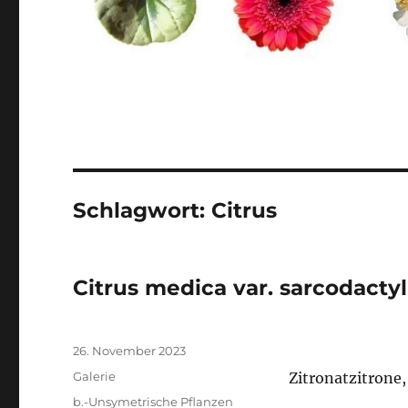
Schlagwort:
Citrus
Citrus medica var. sarcodactyl
Veröffentlicht
26. November 2023
am
Format
Galerie
Zitronatzitrone
Kategorien
b.-Unsymetrische Pflanzen