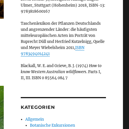
Ulmer, Stuttgart (Hohenheim) 2018, ISBN-13:
9783818600167
Taschenlexikon der Pflanzen Deutschlands
und angrenzender Länder: die häufigsten
mitteleuropäischen Arten im Porträt von
Ruprecht Düll und Herfried Kutzelnigg, Quelle
und Meyer Wiebelsheim 2011,
ISBN
9783494014241
Blackall, W. E. and Grieve, B. J. (1974)
How to
know Western Australian wildflowers
. Parts I,
II, III. ISBN 0 85564 084 7
KATEGORIEN
Allgemein
Botanische Exkursionen