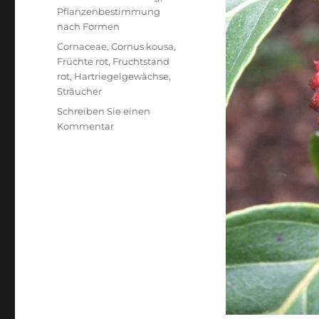
Pflanzenbestimmung
nach Formen
Schlagwörter
Cornaceae
,
Cornus kousa
,
Früchte rot
,
Fruchtstand
rot
,
Hartriegelgewächse
,
Sträucher
Schreiben Sie einen
zu
Kommentar
Asiatischer
Blüten-
Hartriegel