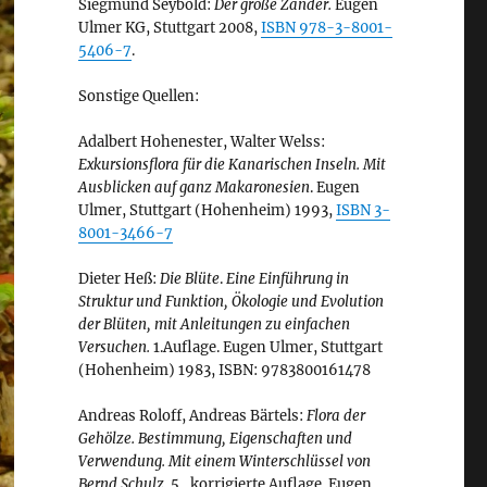
Siegmund Seybold:
Der große Zander.
Eugen
Ulmer KG, Stuttgart 2008,
ISBN 978-3-8001-
5406-7
.
Sonstige Quellen:
Adalbert Hohenester, Walter Welss:
Exkursionsflora für die Kanarischen Inseln. Mit
Ausblicken auf ganz Makaronesien
. Eugen
Ulmer, Stuttgart (Hohenheim) 1993,
ISBN 3-
8001-3466-7
Dieter Heß:
Die Blüte
.
Eine Einführung in
Struktur und Funktion, Ökologie und Evolution
der Blüten, mit Anleitungen zu einfachen
Versuchen.
1.Auflage. Eugen Ulmer, Stuttgart
(Hohenheim) 1983, ISBN: 9783800161478
Andreas Roloff, Andreas Bärtels:
Flora der
Gehölze. Bestimmung, Eigenschaften und
Verwendung. Mit einem Winterschlüssel von
Bernd Schulz.
5., korrigierte Auflage. Eugen