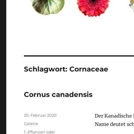
Schlagwort:
Cornaceae
Cornus canadensis
Veröffentlicht
20. Februar 2020
Der Kanadische 
am
Format
Galerie
Name deutet sch
Kategorien
1.-Pflanzen oder