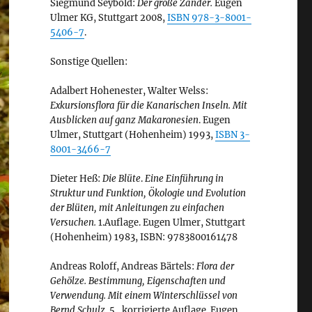
Siegmund Seybold:
Der große Zander.
Eugen
Ulmer KG, Stuttgart 2008,
ISBN 978-3-8001-
5406-7
.
Sonstige Quellen:
Adalbert Hohenester, Walter Welss:
Exkursionsflora für die Kanarischen Inseln. Mit
Ausblicken auf ganz Makaronesien
. Eugen
Ulmer, Stuttgart (Hohenheim) 1993,
ISBN 3-
8001-3466-7
Dieter Heß:
Die Blüte
.
Eine Einführung in
Struktur und Funktion, Ökologie und Evolution
der Blüten, mit Anleitungen zu einfachen
Versuchen.
1.Auflage. Eugen Ulmer, Stuttgart
(Hohenheim) 1983, ISBN: 9783800161478
Andreas Roloff, Andreas Bärtels:
Flora der
Gehölze. Bestimmung, Eigenschaften und
Verwendung. Mit einem Winterschlüssel von
Bernd Schulz.
5., korrigierte Auflage. Eugen