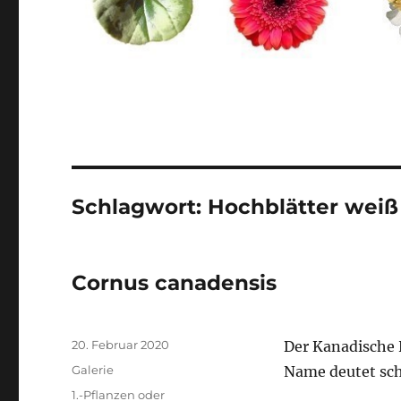
Schlagwort:
Hochblätter weiß
Cornus canadensis
Veröffentlicht
20. Februar 2020
Der Kanadische 
am
Format
Galerie
Name deutet sch
Kategorien
1.-Pflanzen oder