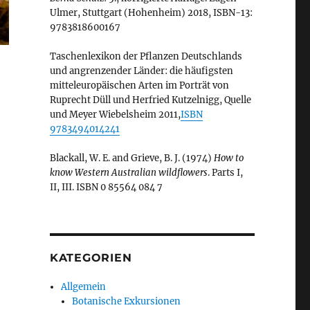
Ulmer, Stuttgart (Hohenheim) 2018, ISBN-13:
9783818600167
Taschenlexikon der Pflanzen Deutschlands
und angrenzender Länder: die häufigsten
mitteleuropäischen Arten im Porträt von
Ruprecht Düll und Herfried Kutzelnigg, Quelle
und Meyer Wiebelsheim 2011,
ISBN
9783494014241
Blackall, W. E. and Grieve, B. J. (1974)
How to
know Western Australian wildflowers
. Parts I,
II, III. ISBN 0 85564 084 7
KATEGORIEN
Allgemein
Botanische Exkursionen