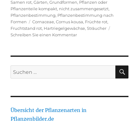
am
Samen rot
,
Gärten
,
Grundformen
,
Pflanzen oder
Pflanzenteile kompakt, nicht zusammengesetzt
,
Pflanzenbestimmung
,
Pflanzenbestimmung nach
Schlagwörter
Formen
Cornaceae
,
Cornus kousa
,
Früchte rot
,
Fruchtstand rot
,
Hartriegelgewächse
,
Sträucher
zu
Schreiben Sie einen Kommentar
Asiatischer
Blüten-
Hartriegel
SU
Suche
nach:
Übersicht der Pflanzenarten in
Pflanzenbilder.de