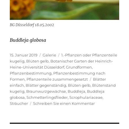
BG Düsseldorf 18.05.2002
Buddleja globosa
Veröffentlicht
Format
Kategorien
15. Januar 2019
Galerie
1.-Pflanzen oder Pflanzenteile
am
kugelig
,
Blüten gelb
,
Botanischer Garten der Heinrich-
Heine-Universität Düsseldorf
,
Grundformen
,
Pflanzenbestimmung
,
Pflanzenbestimmung nach
Schlagwörter
Formen
,
Pflanzenteile zusammengesetzt
Blätter
einfach
,
Blätter gegenständig
,
Blüten gelb
,
Blütenstand
kugelig
,
Braunwurzgewächse
,
Buddleja
,
Buddleja
globosa
,
Schmetterlingsflieder
,
Scrophulariaceae
,
zu
Sträucher
Schreiben Sie einen Kommentar
Kugelblütiger
Sommerflieder