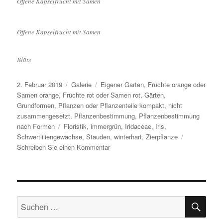
Offene Kapselfrucht mit Samen
Offene Kapselfrucht mit Samen
Blüte
Veröffentlicht
Format
Kategorien
2. Februar 2019
Galerie
Eigener Garten
,
Früchte orange oder
am
Samen orange
,
Früchte rot oder Samen rot
,
Gärten
,
Grundformen
,
Pflanzen oder Pflanzenteile kompakt, nicht
zusammengesetzt
,
Pflanzenbestimmung
,
Pflanzenbestimmung
Schlagwörter
nach Formen
Floristik
,
immergrün
,
Iridaceae
,
Iris
,
Schwertliliengewächse
,
Stauden
,
winterhart
,
Zierpflanze
zu
Schreiben Sie einen Kommentar
Iris
foetidissima
SU
Suche
nach: