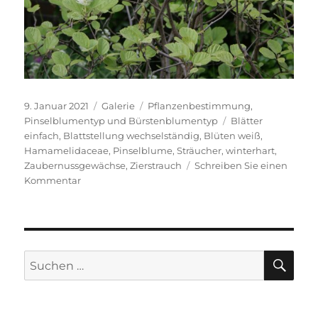
Veröffentlicht
Format
Kategorien
9. Januar 2021
Galerie
Pflanzenbestimmung
,
am
Schlagwörter
Pinselblumentyp und Bürstenblumentyp
Blätter
einfach
,
Blattstellung wechselständig
,
Blüten weiß
,
Hamamelidaceae
,
Pinselblume
,
Sträucher
,
winterhart
,
Zaubernussgewächse
,
Zierstrauch
Schreiben Sie einen
zu
Kommentar
Fothergilla
major
SU
Suche
nach: