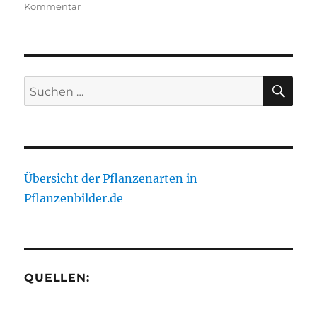
zu
Kommentar
Korallen-
Pfingstrose
SU
Suche
nach:
Übersicht der Pflanzenarten in
Pflanzenbilder.de
QUELLEN: