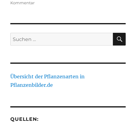
zu
Kommentar
Korallen-
Pfingstrose
SU
Suche
nach:
Übersicht der Pflanzenarten in
Pflanzenbilder.de
QUELLEN: