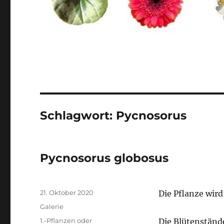
Schlagwort:
Pycnosorus
Pycnosorus globosus
Veröffentlicht
21. Oktober 2020
Die Pflanze wird 
am
Format
Galerie
Kategorien
1.-Pflanzen oder
Die Blütenständ