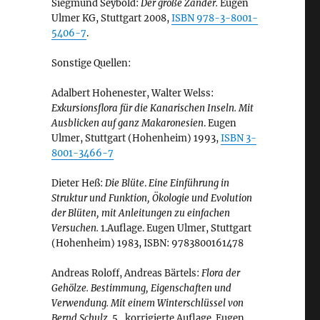
Siegmund Seybold:
Der große Zander.
Eugen
Ulmer KG, Stuttgart 2008,
ISBN 978-3-8001-
5406-7
.
Sonstige Quellen:
Adalbert Hohenester, Walter Welss:
Exkursionsflora für die Kanarischen Inseln. Mit
Ausblicken auf ganz Makaronesien
. Eugen
Ulmer, Stuttgart (Hohenheim) 1993,
ISBN 3-
8001-3466-7
Dieter Heß:
Die Blüte
.
Eine Einführung in
Struktur und Funktion, Ökologie und Evolution
der Blüten, mit Anleitungen zu einfachen
Versuchen.
1.Auflage. Eugen Ulmer, Stuttgart
(Hohenheim) 1983, ISBN: 9783800161478
Andreas Roloff, Andreas Bärtels:
Flora der
Gehölze. Bestimmung, Eigenschaften und
Verwendung. Mit einem Winterschlüssel von
Bernd Schulz.
5., korrigierte Auflage. Eugen