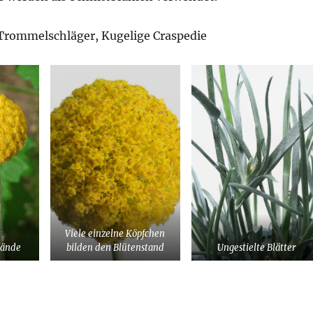
rommelschläger, Kugelige Craspedie
Viele einzelne Köpfchen
tände
bilden den Blütenstand
Ungestielte Blätter