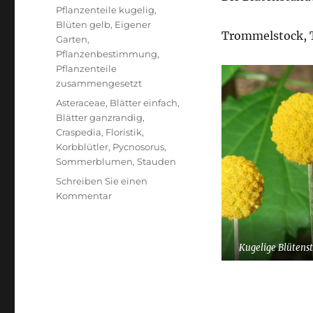
Pflanzenteile kugelig
,
Blüten gelb
,
Eigener
Trommelstock, T
Garten
,
Pflanzenbestimmung
,
Pflanzenteile
zusammengesetzt
Schlagwörter
Asteraceae
,
Blätter einfach
,
Blätter ganzrandig
,
Craspedia
,
Floristik
,
Korbblütler
,
Pycnosorus
,
Sommerblumen
,
Stauden
Schreiben Sie einen
zu
Kommentar
Pycnosorus
globosus
Kugelige Blütens