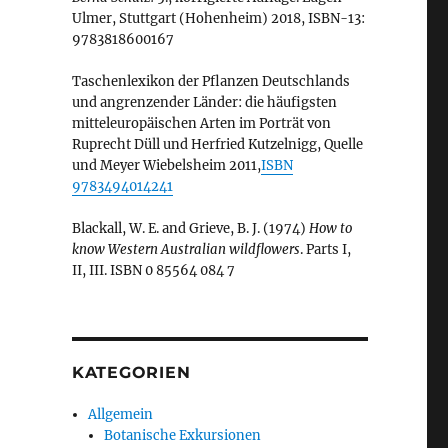
Ulmer, Stuttgart (Hohenheim) 2018, ISBN-13:
9783818600167
Taschenlexikon der Pflanzen Deutschlands
und angrenzender Länder: die häufigsten
mitteleuropäischen Arten im Porträt von
Ruprecht Düll und Herfried Kutzelnigg, Quelle
und Meyer Wiebelsheim 2011,
ISBN
9783494014241
Blackall, W. E. and Grieve, B. J. (1974)
How to
know Western Australian wildflowers
. Parts I,
II, III. ISBN 0 85564 084 7
KATEGORIEN
Allgemein
Botanische Exkursionen