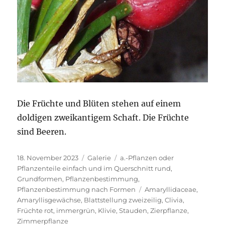
Die Früchte und Blüten stehen auf einem
doldigen zweikantigem Schaft. Die Früchte
sind Beeren.
Veröffentlicht
Format
Kategorien
18. November 2023
Galerie
a.-Pflanzen oder
am
Pflanzenteile einfach und im Querschnitt rund
,
Grundformen
,
Pflanzenbestimmung
,
Schlagwörter
Pflanzenbestimmung nach Formen
Amaryllidaceae
,
Amaryllisgewächse
,
Blattstellung zweizeilig
,
Clivia
,
Früchte rot
,
immergrün
,
Klivie
,
Stauden
,
Zierpflanze
,
Zimmerpflanze