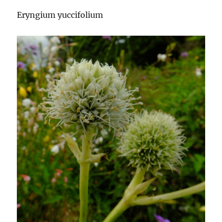
Eryngium yuccifolium