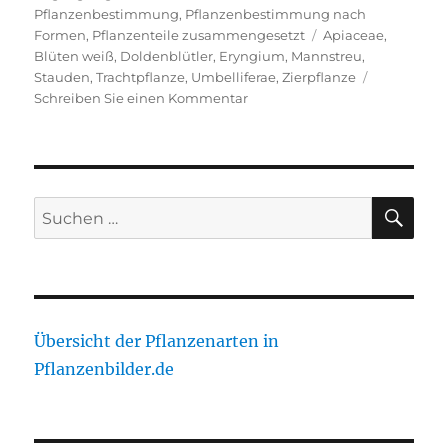
Pflanzenbestimmung
,
Pflanzenbestimmung nach
Schlagwörter
Formen
,
Pflanzenteile zusammengesetzt
Apiaceae
,
Blüten weiß
,
Doldenblütler
,
Eryngium
,
Mannstreu
,
Stauden
,
Trachtpflanze
,
Umbelliferae
,
Zierpflanze
zu
Schreiben Sie einen Kommentar
Yuccablättrige
Mannstreu,
Palmlilienblättrige
Mannstreu
SU
Suche
nach:
Übersicht der Pflanzenarten in
Pflanzenbilder.de