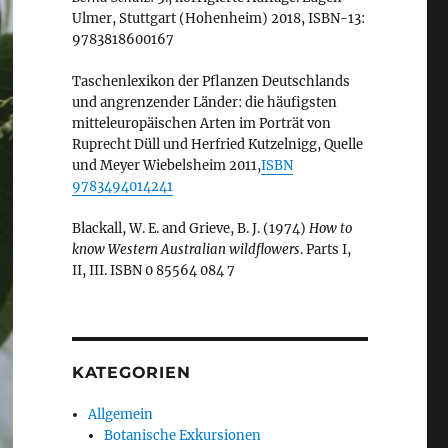
Ulmer, Stuttgart (Hohenheim) 2018, ISBN-13:
9783818600167
Taschenlexikon der Pflanzen Deutschlands
und angrenzender Länder: die häufigsten
mitteleuropäischen Arten im Porträt von
Ruprecht Düll und Herfried Kutzelnigg, Quelle
und Meyer Wiebelsheim 2011,
ISBN
9783494014241
Blackall, W. E. and Grieve, B. J. (1974)
How to
know Western Australian wildflowers
. Parts I,
II, III. ISBN 0 85564 084 7
KATEGORIEN
Allgemein
Botanische Exkursionen