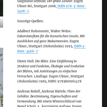
Siegmund Seybold:
Der große Zander.
Eugen
Ulmer KG, Stuttgart 2008,
ISBN 978-3-8001-
5406-7
.
Sonstige Quellen:
Adalbert Hohenester, Walter Welss:
Exkursionsflora für die Kanarischen Inseln. Mit
Ausblicken auf ganz Makaronesien
. Eugen
Ulmer, Stuttgart (Hohenheim) 1993,
ISBN 3-
8001-3466-7
Dieter Heß:
Die Blüte
.
Eine Einführung in
Struktur und Funktion, Ökologie und Evolution
der Blüten, mit Anleitungen zu einfachen
Versuchen.
1.Auflage. Eugen Ulmer, Stuttgart
(Hohenheim) 1983, ISBN: 9783800161478
Andreas Roloff, Andreas Bärtels:
Flora der
Gehölze. Bestimmung, Eigenschaften und
Verwendung. Mit einem Winterschlüssel von
Bernd Schulz.
5., korrigierte Auflage. Eugen