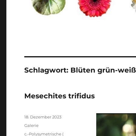
Schlagwort:
Blüten grün-wei
Mesechites trifidus
Veröffentlicht
18. Dezember 2023
am
Format
Galerie
Kategorien
c.-Polysymetrische (