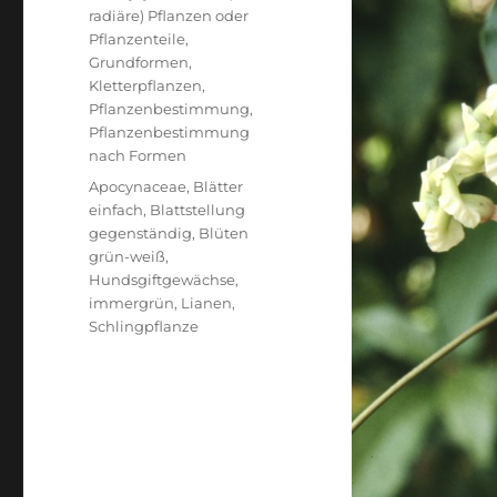
radiäre) Pflanzen oder
Pflanzenteile
,
Grundformen
,
Kletterpflanzen
,
Pflanzenbestimmung
,
Pflanzenbestimmung
nach Formen
Schlagwörter
Apocynaceae
,
Blätter
einfach
,
Blattstellung
gegenständig
,
Blüten
grün-weiß
,
Hundsgiftgewächse
,
immergrün
,
Lianen
,
Schlingpflanze