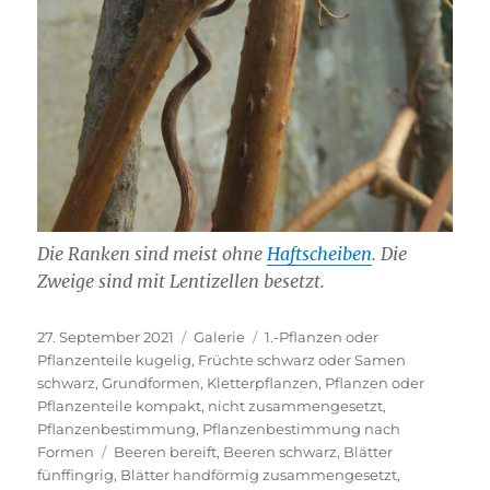
Die Ranken sind meist ohne
Haftscheiben
. Die
Zweige sind mit Lentizellen besetzt.
Veröffentlicht
Format
Kategorien
27. September 2021
Galerie
1.-Pflanzen oder
am
Pflanzenteile kugelig
,
Früchte schwarz oder Samen
schwarz
,
Grundformen
,
Kletterpflanzen
,
Pflanzen oder
Pflanzenteile kompakt, nicht zusammengesetzt
,
Pflanzenbestimmung
,
Pflanzenbestimmung nach
Schlagwörter
Formen
Beeren bereift
,
Beeren schwarz
,
Blätter
fünffingrig
,
Blätter handförmig zusammengesetzt
,