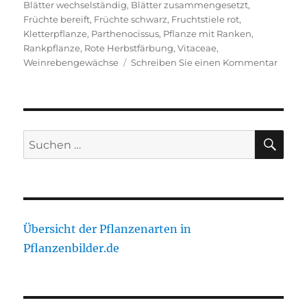
Blätter wechselständig
,
Blätter zusammengesetzt
,
Früchte bereift
,
Früchte schwarz
,
Fruchtstiele rot
,
Kletterpflanze
,
Parthenocissus
,
Pflanze mit Ranken
,
Rankpflanze
,
Rote Herbstfärbung
,
Vitaceae
,
zu
Weinrebengewächse
Schreiben Sie einen Kommentar
Gewöh
Jungf
SU
Suche
nach:
Übersicht der Pflanzenarten in
Pflanzenbilder.de