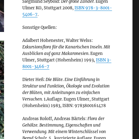
Siegmund Seybold:
Der große Zander.
Eugen
Ulmer KG, Stuttgart 2008,
ISBN 978-3-8001-
5406-7
.
Sonstige Quellen:
Adalbert Hohenester, Walter Welss:
Exkursionsflora für die Kanarischen Inseln. Mit
Ausblicken auf ganz Makaronesien
. Eugen
Ulmer, Stuttgart (Hohenheim) 1993,
ISBN 3-
8001-3466-7
Dieter Heß:
Die Blüte
.
Eine Einführung in
Struktur und Funktion, Ökologie und Evolution
der Blüten, mit Anleitungen zu einfachen
Versuchen.
1.Auflage. Eugen Ulmer, Stuttgart
(Hohenheim) 1983, ISBN: 9783800161478
Andreas Roloff, Andreas Bärtels:
Flora der
Gehölze. Bestimmung, Eigenschaften und
Verwendung. Mit einem Winterschlüssel von
Bernd Schulz.
5., korrigierte Auflage. Eugen