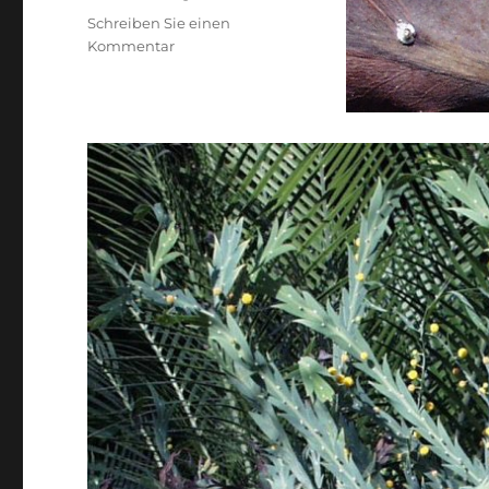
Schreiben Sie einen
zu
Kommentar
Lehm-
Akazie