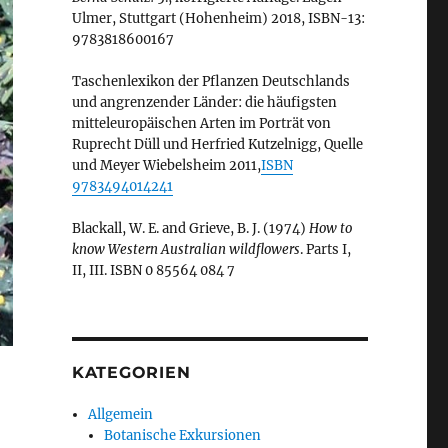
Ulmer, Stuttgart (Hohenheim) 2018, ISBN-13:
9783818600167
Taschenlexikon der Pflanzen Deutschlands
und angrenzender Länder: die häufigsten
mitteleuropäischen Arten im Porträt von
Ruprecht Düll und Herfried Kutzelnigg, Quelle
und Meyer Wiebelsheim 2011,
ISBN
9783494014241
Blackall, W. E. and Grieve, B. J. (1974)
How to
know Western Australian wildflowers
. Parts I,
II, III. ISBN 0 85564 084 7
KATEGORIEN
Allgemein
Botanische Exkursionen