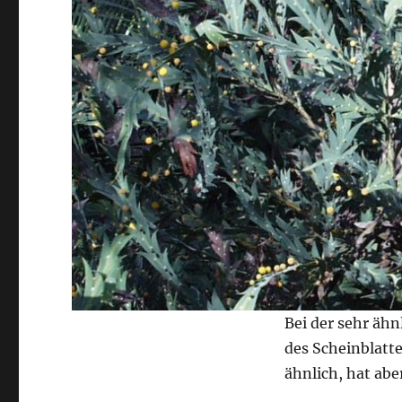
Bei der sehr ähn
des Scheinblatte
ähnlich, hat abe