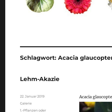
Schlagwort:
Acacia glaucopte
Lehm-Akazie
Veröffentlicht
22. Januar 2019
Acacia glaucopt
am
Format
Galerie
Kategorien
1.-Pflanzen oder