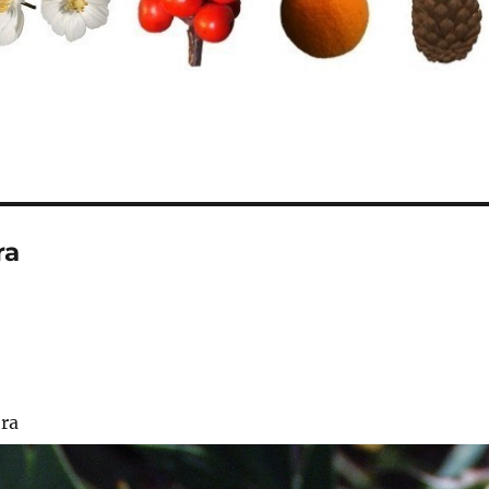
ra
era