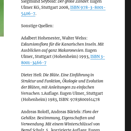
Siegmund Seybold:
Der große Zander.
Eugen
Ulmer KG, Stuttgart 2008,
ISBN 978-3-8001-
5406-7
.
Sonstige Quellen:
Adalbert Hohenester, Walter Welss:
Exkursionsflora für die Kanarischen Inseln. Mit
Ausblicken auf ganz Makaronesien
. Eugen
Ulmer, Stuttgart (Hohenheim) 1993,
ISBN 3-
8001-3466-7
Dieter Heß:
Die Blüte
.
Eine Einführung in
Struktur und Funktion, Ökologie und Evolution
der Blüten, mit Anleitungen zu einfachen
Versuchen.
1.Auflage. Eugen Ulmer, Stuttgart
(Hohenheim) 1983, ISBN: 9783800161478
Andreas Roloff, Andreas Bärtels:
Flora der
Gehölze. Bestimmung, Eigenschaften und
Verwendung. Mit einem Winterschlüssel von
Bernd Schulz.
5., korrigierte Auflage. Eugen