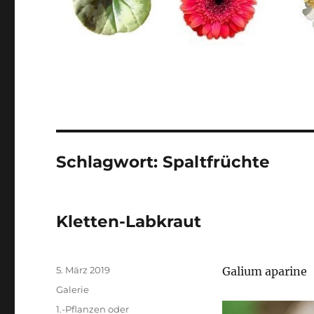
Schlagwort:
Spaltfrüchte
Kletten-Labkraut
Veröffentlicht
5. März 2019
Galium aparine
am
Format
Galerie
Kategorien
1.-Pflanzen oder