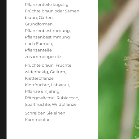
Pflanzenteile kugelig
,
Früchte braun oder Samen
braun
,
Gärten
,
Grundformen
,
Pflanzenbestimmung
,
Pflanzenbestimmung
nach Formen
,
Pflanzenteile
zusammengesetzt
Schlagwörter
Früchte braun
,
Früchte
widerhakig
,
Galium
,
Kletterpflanze
,
Klettfrüchte
,
Labkraut
,
Pflanze einjährig
,
Rötegewächse
,
Rubiaceae
,
Spaltfrüchte
,
Wildpflanze
Schreiben Sie einen
zu
Kommentar
Kletten-
Labkraut