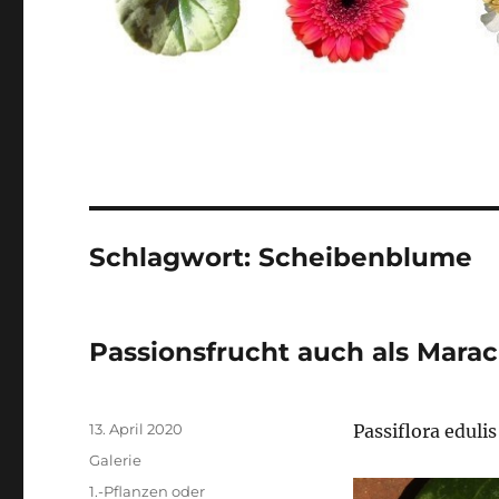
Schlagwort:
Scheibenblume
Passionsfrucht auch als Marac
Veröffentlicht
13. April 2020
Passiflora edulis
am
Format
Galerie
Kategorien
1.-Pflanzen oder