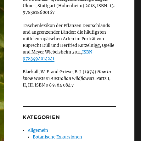
Ulmer, Stuttgart (Hohenheim) 2018, ISBN-13:
9783818600167
Taschenlexikon der Pflanzen Deutschlands
und angrenzender Länder: die häufigsten
mitteleuropäischen Arten im Porträt von
Ruprecht Düll und Herfried Kutzelnigg, Quelle
und Meyer Wiebelsheim 2011,
ISBN
9783494014241
Blackall, W. E. and Grieve, B. J. (1974)
How to
know Western Australian wildflowers
. Parts I,
II, III. ISBN 0 85564 084 7
KATEGORIEN
Allgemein
Botanische Exkursionen