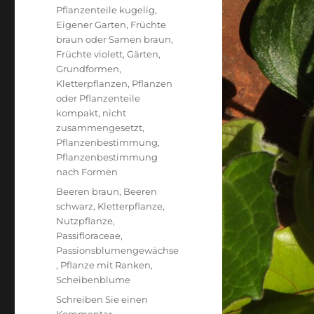
Pflanzenteile kugelig
,
Eigener Garten
,
Früchte
braun oder Samen braun
,
Früchte violett
,
Gärten
,
Grundformen
,
Kletterpflanzen
,
Pflanzen
oder Pflanzenteile
kompakt, nicht
zusammengesetzt
,
Pflanzenbestimmung
,
Pflanzenbestimmung
nach Formen
Schlagwörter
Beeren braun
,
Beeren
schwarz
,
Kletterpflanze
,
Nutzpflanze
,
Passifloraceae
,
Passionsblumengewächse
,
Pflanze mit Ranken
,
Scheibenblume
Schreiben Sie einen
zu