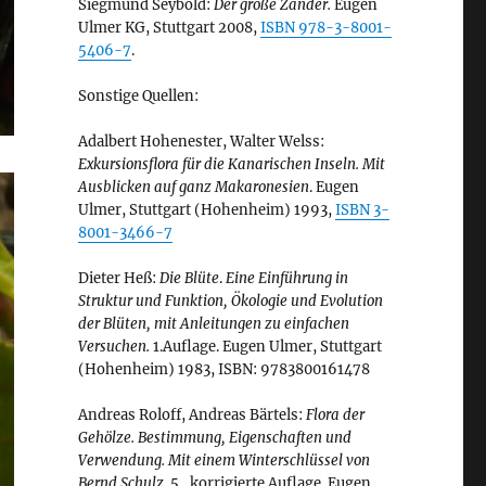
Siegmund Seybold:
Der große Zander.
Eugen
Ulmer KG, Stuttgart 2008,
ISBN 978-3-8001-
5406-7
.
Sonstige Quellen:
Adalbert Hohenester, Walter Welss:
Exkursionsflora für die Kanarischen Inseln. Mit
Ausblicken auf ganz Makaronesien
. Eugen
Ulmer, Stuttgart (Hohenheim) 1993,
ISBN 3-
8001-3466-7
Dieter Heß:
Die Blüte
.
Eine Einführung in
Struktur und Funktion, Ökologie und Evolution
der Blüten, mit Anleitungen zu einfachen
Versuchen.
1.Auflage. Eugen Ulmer, Stuttgart
(Hohenheim) 1983, ISBN: 9783800161478
Andreas Roloff, Andreas Bärtels:
Flora der
Gehölze. Bestimmung, Eigenschaften und
Verwendung. Mit einem Winterschlüssel von
Bernd Schulz.
5., korrigierte Auflage. Eugen