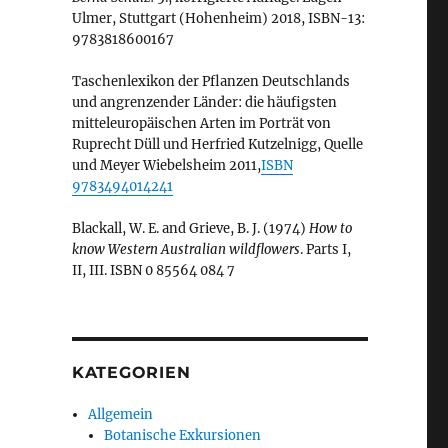
Ulmer, Stuttgart (Hohenheim) 2018, ISBN-13:
9783818600167
Taschenlexikon der Pflanzen Deutschlands
und angrenzender Länder: die häufigsten
mitteleuropäischen Arten im Porträt von
Ruprecht Düll und Herfried Kutzelnigg, Quelle
und Meyer Wiebelsheim 2011,
ISBN
9783494014241
Blackall, W. E. and Grieve, B. J. (1974)
How to
know Western Australian wildflowers
. Parts I,
II, III. ISBN 0 85564 084 7
KATEGORIEN
Allgemein
Botanische Exkursionen