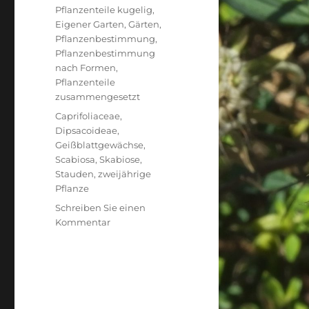
Pflanzenteile kugelig
,
Eigener Garten
,
Gärten
,
Pflanzenbestimmung
,
Pflanzenbestimmung
nach Formen
,
Pflanzenteile
zusammengesetzt
Schlagwörter
Caprifoliaceae
,
Dipsacoideae
,
Geißblattgewächse
,
Scabiosa
,
Skabiose
,
Stauden
,
zweijährige
Pflanze
Schreiben Sie einen
zu
Kommentar
Japanische
Scabiose