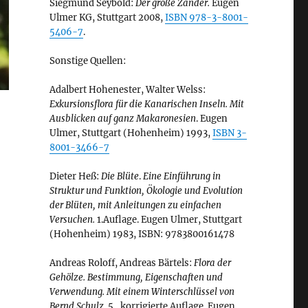
Siegmund Seybold:
Der große Zander.
Eugen
Ulmer KG, Stuttgart 2008,
ISBN 978-3-8001-
5406-7
.
Sonstige Quellen:
Adalbert Hohenester, Walter Welss:
Exkursionsflora für die Kanarischen Inseln. Mit
Ausblicken auf ganz Makaronesien
. Eugen
Ulmer, Stuttgart (Hohenheim) 1993,
ISBN 3-
8001-3466-7
Dieter Heß:
Die Blüte
.
Eine Einführung in
Struktur und Funktion, Ökologie und Evolution
der Blüten, mit Anleitungen zu einfachen
Versuchen.
1.Auflage. Eugen Ulmer, Stuttgart
(Hohenheim) 1983, ISBN: 9783800161478
Andreas Roloff, Andreas Bärtels:
Flora der
Gehölze. Bestimmung, Eigenschaften und
Verwendung. Mit einem Winterschlüssel von
Bernd Schulz.
5., korrigierte Auflage. Eugen