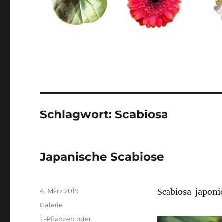
Schlagwort:
Scabiosa
Japanische Scabiose
Veröffentlicht
4. März 2019
Scabiosa japoni
am
Format
Galerie
Kategorien
1.-Pflanzen oder