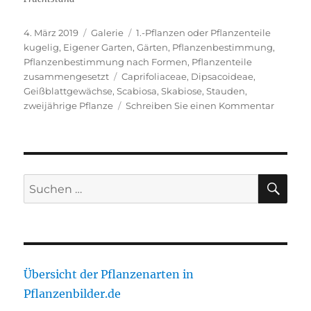
Veröffentlicht
Format
Kategorien
4. März 2019
Galerie
1.-Pflanzen oder Pflanzenteile
am
kugelig
,
Eigener Garten
,
Gärten
,
Pflanzenbestimmung
,
Pflanzenbestimmung nach Formen
,
Pflanzenteile
Schlagwörter
zusammengesetzt
Caprifoliaceae
,
Dipsacoideae
,
Geißblattgewächse
,
Scabiosa
,
Skabiose
,
Stauden
,
zu
zweijährige Pflanze
Schreiben Sie einen Kommentar
Japanis
Scabios
SU
Suche
nach:
Übersicht der Pflanzenarten in
Pflanzenbilder.de