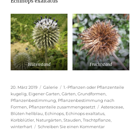
Echinops exaltatus
Blütenstand
Fruchtstand
Veröffentlicht
Format
Kategorien
20. März 2019
Galerie
1.-Pflanzen oder Pflanzenteile
am
kugelig
,
Eigener Garten
,
Gärten
,
Grundformen
,
Pflanzenbestimmung
,
Pflanzenbestimmung nach
Schlagwörter
Formen
,
Pflanzenteile zusammengesetzt
Asteraceae
,
Blüten hellblau
,
Echinops
,
Echinops exaltatus
,
Korbblütler
,
Naturgärten
,
Stauden
,
Trachtpflanze
,
zu
winterhart
Schreiben Sie einen Kommentar
Drüsenlose
Kugeldistel