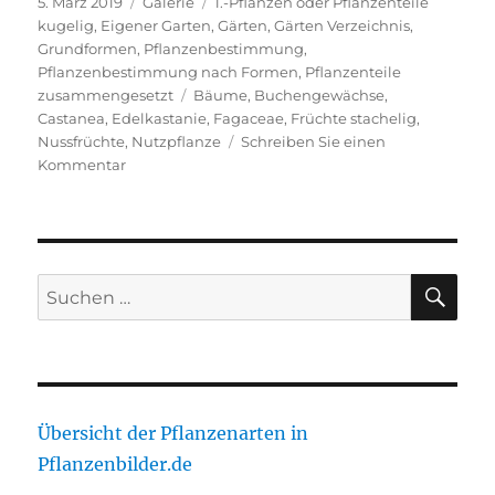
Veröffentlicht
Format
Kategorien
5. März 2019
Galerie
1.-Pflanzen oder Pflanzenteile
am
kugelig
,
Eigener Garten
,
Gärten
,
Gärten Verzeichnis
,
Grundformen
,
Pflanzenbestimmung
,
Pflanzenbestimmung nach Formen
,
Pflanzenteile
Schlagwörter
zusammengesetzt
Bäume
,
Buchengewächse
,
Castanea
,
Edelkastanie
,
Fagaceae
,
Früchte stachelig
,
Nussfrüchte
,
Nutzpflanze
Schreiben Sie einen
zu
Kommentar
Edelkastanie
SU
Suche
nach:
Übersicht der Pflanzenarten in
Pflanzenbilder.de