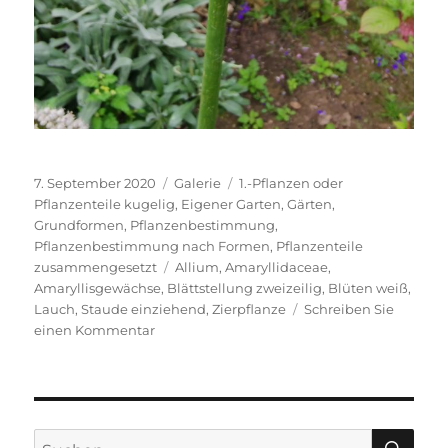
Veröffentlicht
Format
Kategorien
7. September 2020
Galerie
1.-Pflanzen oder
am
Pflanzenteile kugelig
,
Eigener Garten
,
Gärten
,
Grundformen
,
Pflanzenbestimmung
,
Pflanzenbestimmung nach Formen
,
Pflanzenteile
Schlagwörter
zusammengesetzt
Allium
,
Amaryllidaceae
,
Amaryllisgewächse
,
Blättstellung zweizeilig
,
Blüten weiß
,
Lauch
,
Staude einziehend
,
Zierpflanze
Schreiben Sie
zu
einen Kommentar
Sommer-
Lauch
‚Ping
Pong‘
SU
Suche