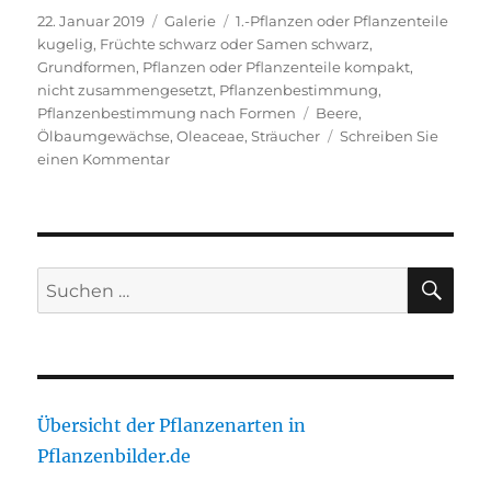
Veröffentlicht
Format
Kategorien
22. Januar 2019
Galerie
1.-Pflanzen oder Pflanzenteile
am
kugelig
,
Früchte schwarz oder Samen schwarz
,
Grundformen
,
Pflanzen oder Pflanzenteile kompakt,
nicht zusammengesetzt
,
Pflanzenbestimmung
,
Schlagwörter
Pflanzenbestimmung nach Formen
Beere
,
Ölbaumgewächse
,
Oleaceae
,
Sträucher
Schreiben Sie
zu
einen Kommentar
Gewöhnlicher
Liguster
SU
Suche
nach:
Übersicht der Pflanzenarten in
Pflanzenbilder.de