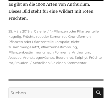
Es gibt an die 1000 Arten von Anthurium.
Dieses Bild steht für eine Wildart mit roten
Früchten.
Veröffentlicht
Format
Kategorien
25. März 2019
Galerie
1.-Pflanzen oder Pflanzenteile
am
kugelig
,
Früchte rot oder Samen rot
,
Grundformen
,
Pflanzen oder Pflanzenteile kompakt, nicht
zusammengesetzt
,
Pflanzenbestimmung
,
Schlagwörter
Pflanzenbestimmung nach Formen
Anthurium
,
Araceae
,
Aronstabgewächse
,
Beeren rot
,
Epiphyt
,
Früchte
zu
rot
,
Stauden
Schreiben Sie einen Kommentar
Flamingoblum
SU
Suche
nach: