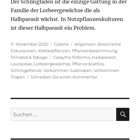
Der Schlingfaden ist die einzige Gattung in der
Familie der Lorbeergewächse die als
Halbparasit wächst. In Nutzpflanzenkulturen
ist dieser Halbparasit ein Problem.
Veröffentlicht
Format
Kategorien
11. November 2020
Galerie
Allgemein
,
Botanische
am
Exkursionen
,
Kletterpflanzen
,
Pflanzenbestimmung
,
Schlagwörter
Trinidad & Tobago
Cassytha filiformis
,
Halbparasit
,
Lauraceae
,
Lorbeergewächse
,
Pflanze blattlos
,
Schlingpflanze
,
Vorkommen Subtropen
,
Vorkommen
zu
Tropen
Schreiben Sie einen Kommentar
Cassytha
filiformis
SU
Suche
nach: