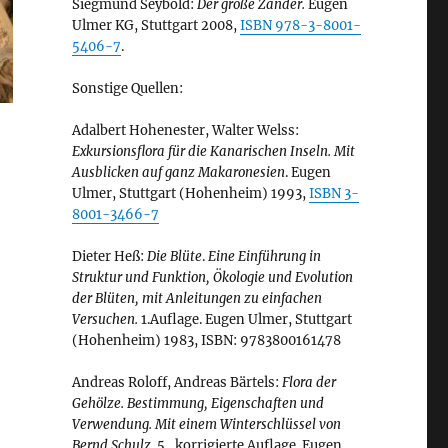
Siegmund Seybold:
Der große Zander.
Eugen
Ulmer KG, Stuttgart 2008,
ISBN 978-3-8001-
5406-7
.
Sonstige Quellen:
Adalbert Hohenester, Walter Welss:
Exkursionsflora für die Kanarischen Inseln. Mit
Ausblicken auf ganz Makaronesien
. Eugen
Ulmer, Stuttgart (Hohenheim) 1993,
ISBN 3-
8001-3466-7
Dieter Heß:
Die Blüte
.
Eine Einführung in
Struktur und Funktion, Ökologie und Evolution
der Blüten, mit Anleitungen zu einfachen
Versuchen.
1.Auflage. Eugen Ulmer, Stuttgart
(Hohenheim) 1983, ISBN: 9783800161478
Andreas Roloff, Andreas Bärtels:
Flora der
Gehölze. Bestimmung, Eigenschaften und
Verwendung. Mit einem Winterschlüssel von
Bernd Schulz.
5., korrigierte Auflage. Eugen