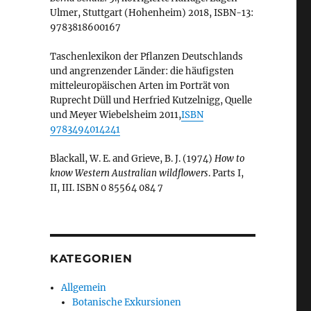
Ulmer, Stuttgart (Hohenheim) 2018, ISBN-13:
9783818600167
Taschenlexikon der Pflanzen Deutschlands
und angrenzender Länder: die häufigsten
mitteleuropäischen Arten im Porträt von
Ruprecht Düll und Herfried Kutzelnigg, Quelle
und Meyer Wiebelsheim 2011,
ISBN
9783494014241
Blackall, W. E. and Grieve, B. J. (1974)
How to
know Western Australian wildflowers
. Parts I,
II, III. ISBN 0 85564 084 7
KATEGORIEN
Allgemein
Botanische Exkursionen