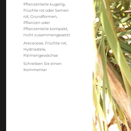
Pflanzenteile kugelig
,
Früchte rot oder Samen
rot
,
Grundformen
,
Pflanzen oder
Pflanzenteile kompakt,
nicht zusammengesetzt
Schlagwörter
Arecaceae
,
Früchte rot
,
Hydriastele
,
Palmengewächse
Schreiben Sie einen
zu
Kommentar
Hydriastele