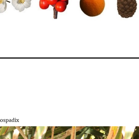
rospadix